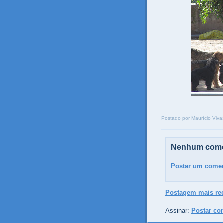
Postado por
Maurício Viva
Nenhum come
Postar um comen
Postagem mais re
Assinar:
Postar co