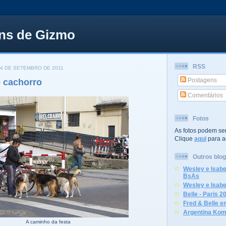
ns de Gizmo
RSS
14 DE SETEMBRO DE 2011
Postagens
 cachorro
Comentários
Fotos
As fotos podem ser
Clique
aqui
para a
Outros blo
Wesley e Isabe
BsAs
Wesley e Isabe
Belle - Paris 2
Fred & Belle 
Argentina Kom
A caminho da festa