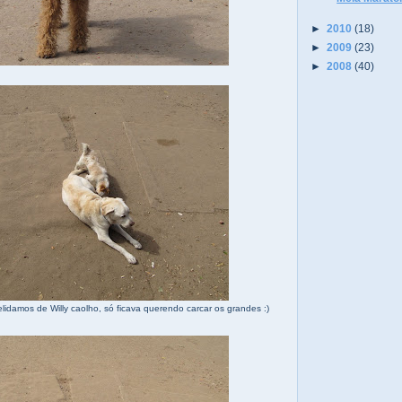
►
2010
(18)
►
2009
(23)
►
2008
(40)
idamos de Willy caolho, só ficava querendo carcar os grandes :)