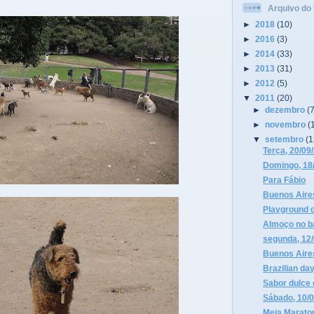
Arquivo do 
►
2018
(10)
►
2016
(3)
►
2014
(33)
►
2013
(31)
►
2012
(5)
▼
2011
(20)
►
dezembro
(
►
novembro
(
▼
setembro
(1
Terça, 20/09
Domingo, 18
Para Fábio
Buenos Aires
Playground 
Almoço no ba
segunda, 12
Buenos Aires
Brazilian da
Sabor dulce 
Sábado, 10/
Meia Marato