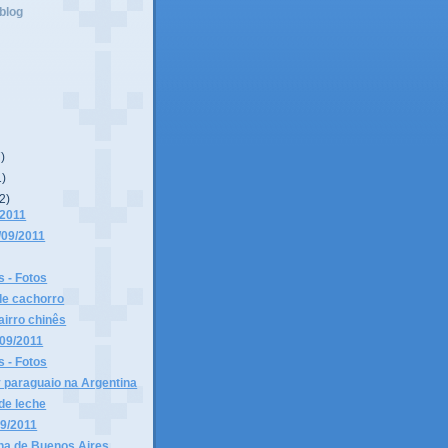
blog
7)
1)
2)
/2011
/09/2011
 - Fotos
de cachorro
irro chinês
/09/2011
 - Fotos
y paraguaio na Argentina
de leche
09/2011
na de Buenos Aires