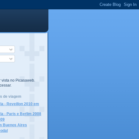
 vista no Picasaweb.
cessar.
gs de viagem
la - Reveillon 2010 em
la - Paris e Berlim 2008
009
em Buenos Aires
odal